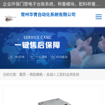
企业环保门禁电子台账系统，称重模块，配料称重系统,称重模块厂家,地磅称重系统,检重秤厂家 常州华青自动化主营：称重模块、无人值守称重系统、配料称重系统、地磅称重系统、检重秤、托利多称重模块等产品。各种称重软件，移动源环保门禁电子台账系统软件。 常州华青自动化系统有限公司7*24的电话支持服务、项目现场开发服务、新功能定制研发服务，产品培训、远程维护，现场安装调试工程等。
常州华青自动化系统有限公司
称重模块
称重仪表
手工配料系统
屠宰管理软件
自动化配料系统
称重贴标机
当前位置：
首页
>
供应商机
> 盐城人工配料追溯系统
屠宰轨道秤
检重秤
移动源环保门禁电子台账
系统