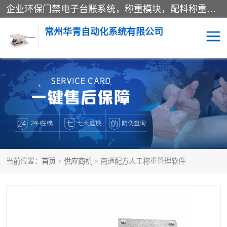
企业环保门禁电子台账系统，称重模块，配料称重系统,称重模块厂家,地磅称重系统,检重秤厂家 常州华青自动化主营：称重模块、无人值守称重系统、配料称重系统、地磅称重系统、检重秤、托利多称重模块等产品。各种称重软件，移动源环保门禁电子台账系统软件。 常州华青自动化系统有限公司7*24的电话支持服务、项目现场开发服务、新功能定制研发服务，产品培训、远程维护，现场安装调试工程等。
常州华青自动化系统有限公司
称重模块
称重仪表
手工配料系统
屠宰管理软件
自动化配料系统
称重贴标机
当前位置：
首页
>
供应商机
> 南通配方人工称重管理软件
屠宰轨道秤
检重秤
移动源环保门禁电子台账
系统