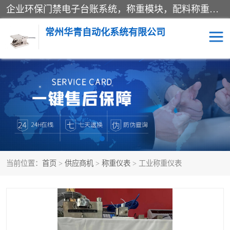
企业环保门禁电子台账系统，称重模块，配料称重系统,称重模块厂家,地磅称重系统,检重秤厂家 常州华青自动化主营：称重模块、无人值守称重系统、配料称重系统、地磅称重系统、检重秤、托利多称重模块等产品。各种称重软件，移动源环保门禁电子台账系统软件。 常州华青自动化系统有限公司7*24的电话支持服务、项目现场开发服务、新功能定制研发服务，产品培训、远程维护，现场安装调试工程等。
常州华青自动化系统有限公司
称重模块
称重仪表
手工配料系统
屠宰管理软件
自动化配料系统
称重贴标机
当前位置：
首页
>
供应商机
>
称重仪表
> 工业称重仪表
屠宰轨道秤
检重秤
移动源环保门禁电子台账
系统