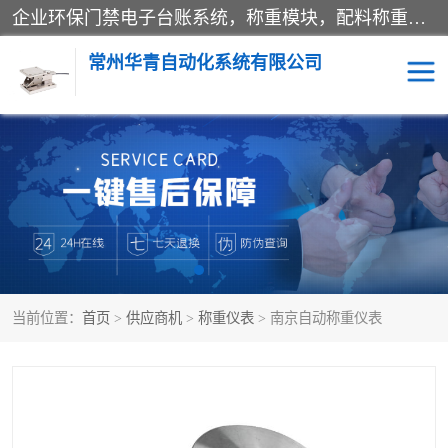
企业环保门禁电子台账系统，称重模块，配料称重系统,称重模块厂家,地磅称重系统,检重秤厂家 常州华青自动化主营：称重模块、无人值守称重系统、配料称重系统、地磅称重系统、检重秤、托利多称重模块等产品。各种称重软件，移动源环保门禁电子台账系统软件。 常州华青自动化系统有限公司7*24的电话支持服务、项目现场开发服务、新功能定制研发服务，产品培训、远程维护，现场安装调试工程等。
常州华青自动化系统有限公司
称重模块
称重仪表
手工配料系统
屠宰管理软件
自动化配料系统
称重贴标机
当前位置：
首页
>
供应商机
>
称重仪表
> 南京自动称重仪表
屠宰轨道秤
检重秤
移动源环保门禁电子台账
系统