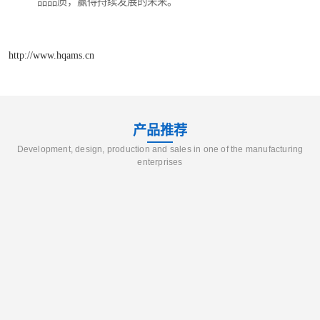
品品质，赢得持续发展的未来。
http://www.hqams.cn
产品推荐
Development, design, production and sales in one of the manufacturing
enterprises