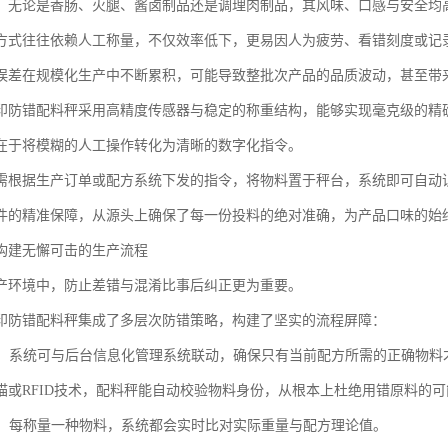
，无论是香肠、火腿、酱卤制品还是调理肉制品，其风味、口感与安全均
方式往往依赖人工称量，不仅效率低下，更易因人为疲劳、看错刻度或记
误差在规模化生产中不断累积，可能导致整批次产品的品质波动，甚至带
印防错配料秤采用高精度传感器与稳定的称重结构，能够实现毫克级的精
在于将模糊的人工操作转化为清晰的数字化指令。
需根据生产订单或配方系统下发的指令，将物料置于秤台，系统即可自动
件的精准保障，从源头上确保了每一份投料的绝对准确，为产品口味的始
构建无懈可击的生产流程
产环境中，防止差错与混淆比事后纠正更为重要。
印防错配料秤集成了多层次防错策略，构建了坚实的流程屏障：
防错：系统可与后台信息化管理系统联动，确保只有当前配方所需的正确物
描或RFID技术，配料秤能自动校验物料身份，从根本上杜绝用错原料的可
防错：每称量一种物料，系统都会实时比对实际重量与配方理论值。