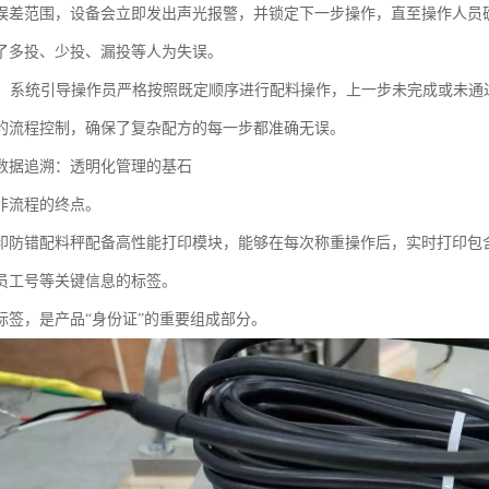
误差范围，设备会立即发出声光报警，并锁定下一步操作，直至操作人员
了多投、少投、漏投等人为失误。
防错：系统引导操作员严格按照既定顺序进行配料操作，上一步未完成或未
的流程控制，确保了复杂配方的每一步都准确无误。
数据追溯：透明化管理的基石
非流程的终点。
印防错配料秤配备高性能打印模块，能够在每次称重操作后，实时打印包
员工号等关键信息的标签。
标签，是产品“身份证”的重要组成部分。