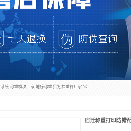
企业环保门禁电子台账系统，称重模块，配料称重系统,称重模块厂家,地磅称重系统,检重秤厂家 常州华青自动化主营：称重模块、无人值守称重系统、配料称重系统、地磅称重系统、检重秤、托利多称重模块等产品。各种称重软件，移动源环保门禁电子台账系统软件。 常州华青自动化系统有限公司7*24的电话支持服务、项目现场开发服务、新功能定制研发服务，产品培训、远程维护，现场安装调试工程等。
宿迁称重打印防错