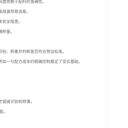
高度依赖于配料的准确性。
录疏漏导致误差。
来安全隐患。
确称量。
识别、称重并判断是否符合预设标准。
终如一与配方成本的精确控制奠定了坚实基础。
料才能被识别和称重。
能。