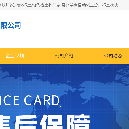
企业环保门禁电子台账系统，称重模块，配料称重系统,称重模块厂家,地磅称重系统,检重秤厂家 常州华青自动化主营：称重模块、无人值守称重系统、配料称重系统、地磅称重系统、检重秤、托利多称重模块等产品。各种称重软件，移动源环保门禁电子台账系统软件。 常州华青自动化系统有限公司7*24的电话支持服务、项目现场开发服务、新功能定制研发服务，产品培训、远程维护，现场安装调试工程等。
有限公司
企业视频
公司介绍
公司动态