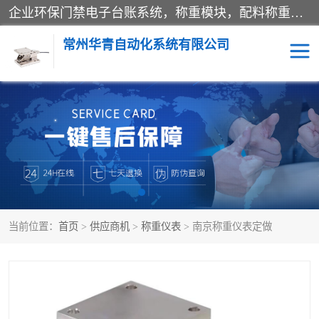
企业环保门禁电子台账系统，称重模块，配料称重系统,称重模块厂家,地磅称重系统,检重秤厂家 常州华青自动化主营：称重模块、无人值守称重系统、配料称重系统、地磅称重系统、检重秤、托利多称重模块等产品。各种称重软件，移动源环保门禁电子台账系统软件。 常州华青自动化系统有限公司7*24的电话支持服务、项目现场开发服务、新功能定制研发服务，产品培训、远程维护，现场安装调试工程等。
常州华青自动化系统有限公司
称重模块
称重仪表
手工配料系统
屠宰管理软件
自动化配料系统
称重贴标机
当前位置：
首页
>
供应商机
>
称重仪表
> 南京称重仪表定做
屠宰轨道秤
检重秤
移动源环保门禁电子台账
系统