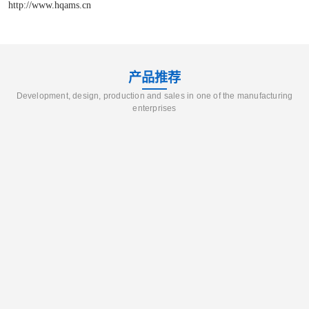
http://www.hqams.cn
产品推荐
Development, design, production and sales in one of the manufacturing
enterprises